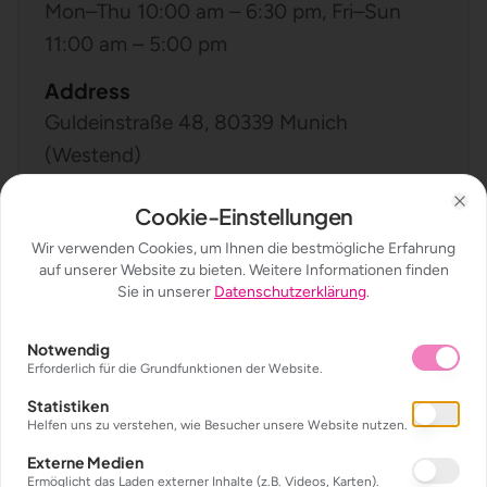
Mon–Thu 10:00 am – 6:30 pm, Fri–Sun
11:00 am – 5:00 pm
Address
Guldeinstraße 48, 80339 Munich
(Westend)
Booking
Cookie-Einstellungen
Cl
Entry is valid for a 2-hour slot. Book your
Wir verwenden Cookies, um Ihnen die bestmögliche Erfahrung
slot online.
auf unserer Website zu bieten. Weitere Informationen finden
Sie in unserer
Datenschutzerklärung
.
Book your visit
Notwendig
Erforderlich für die Grundfunktionen der Website.
Statistiken
Helfen uns zu verstehen, wie Besucher unsere Website nutzen.
Externe Medien
Ermöglicht das Laden externer Inhalte (z.B. Videos, Karten).