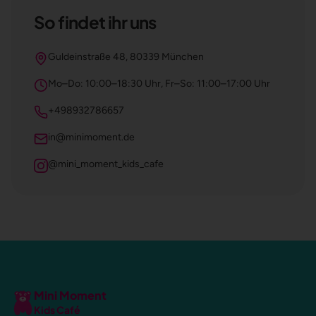
So findet ihr uns
Guldeinstraße 48, 80339 München
Mo–Do: 10:00–18:30 Uhr, Fr–So: 11:00–17:00 Uhr
+498932786657
in@minimoment.de
@mini_moment_kids_cafe
Mini Moment
Kids Café