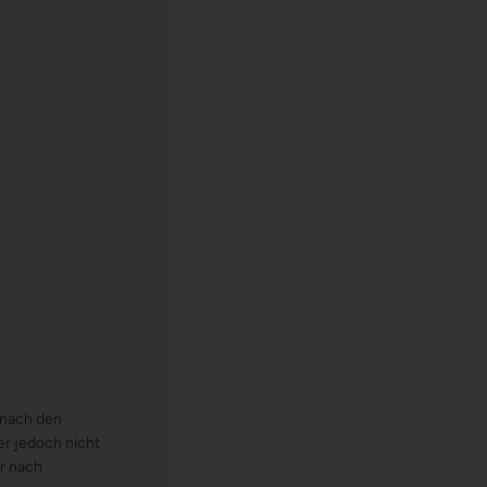
n nach den
er jedoch nicht
r nach