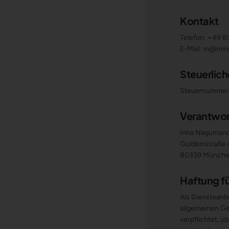
Kontakt
Telefon: +49 
E-Mail: in@mi
Steuerlic
Steuernummer:
Verantwort
Inna Naguman
Guldeinstraße
80339 Münch
Haftung fü
Als Diensteanbi
allgemeinen Ge
verpflichtet, 