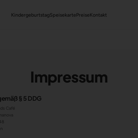
Kindergeburtstag
Speisekarte
Preise
Kontakt
Impressum
gemäß § 5 DDG
ids Café
umanova
 48
en