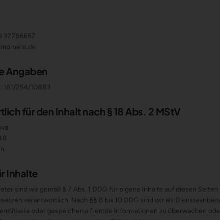
89 32786657
nimoment.de
he Angaben
 161/254/10883
lich für den Inhalt nach § 18 Abs. 2 MStV
ova
 48
en
r Inhalte
eter sind wir gemäß § 7 Abs. 1 DDG für eigene Inhalte auf diesen Seite
setzen verantwortlich. Nach §§ 8 bis 10 DDG sind wir als Diensteanbiet
übermittelte oder gespeicherte fremde Informationen zu überwachen ode