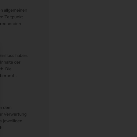
en allgemeinen
em Zeitpunkt
sprechenden
ose
Einfluss haben.
Inhalte der
ch. Die
berprüft.
gen dem
der Verwertung
s jeweiligen
cht