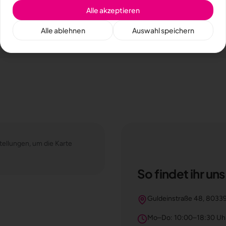
Alle akzeptieren
Bereitgestellt von
arvello.de
Alle ablehnen
Auswahl speichern
tellungen, um die Karte
So findet ihr uns
Guldeinstraße 48, 803
Mo–Do: 10:00–18:30 Uhr