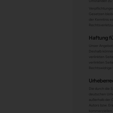
Umständen zu fo
Verpflichtunge
Gesetzen bleib
der Kenntnis e
Rechtsverletzu
Haftung fü
Unser Angebot e
Deshalb können
verlinkten Seit
verlinkten Sei
Rechtswidrige 
Urheberre
Die durch die S
deutschen Urhe
außerhalb der 
Autors bzw. Ers
kommerziellen 