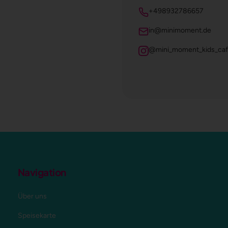
+498932786657
in@minimoment.de
@mini_moment_kids_ca
Navigation
Über uns
Speisekarte